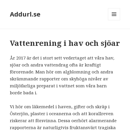
Addurl.se
MENY
OCH
WIDGETS
Vattenrening i hav och sjöar
År 2017 är det i stort sett vedertaget att våra hav,
sjöar och andra vattendrag ofta är kraftigt
förorenade. Man hör om algblomning och andra
skrämmande rapporter om skyhöga nivåer av
miljöfarliga preparat i vattnet som våra barn
borde bada i.
Vi hör om läkemedel i haven, gifter och skräp i
Österjön, plaster i oceanerna och att korallreven
riskerar att försvinna. Dessa oerhört alarmerande
rapporterna är naturligtvis fruktansvärt tragiska