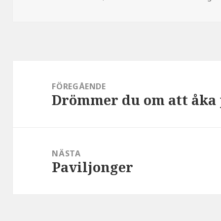
Inläggsnavigering
FÖREGÅENDE
Drömmer du om att åka 
Föregående
inlägg:
NÄSTA
Paviljonger
Nästa
inlägg: