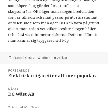
som köper skog gör det för att utöka sitt
skogsområde. Ofta äger man skogen bredvid den
som är till salu och man passar på att slå samman
andelen skog som man äger. Det kan vara på grund
av att man redan vet vilken kvalité skogen håller
och på så vis minimerar riskerna. Detta medför att
man känner sig tryggare i sitt köp.
Postat
Författare
Kategorier
oktober 6, 2017
admin
Artiklar
Inläggsnavigering
FÖREGÅENDE
Elektriska cigaretter alltmer populära
Föregående
inlägg:
NÄSTA
DC Wäst AB
Nästa
inlägg:
Drivs med WordPress